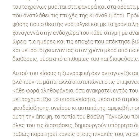
ταυτοχρόνως μυείται στα φανερά και στα αθέατα μ
που αναπλάθει τις πτυχές της κι αναθυμάται. Πρόκε
φύσης που ο θεατής νοσταλγεί και με τα χρόνια λη
ξαναγεννά στην ενδοχώρα του κάθε στιγμή με ανακ
ώρες, τις ημέρες και τις εποχές που απέκτησε β
και μεταστοιχειώνοντας στον χρόνο μέσα από ποι
διαθέσεις, μέσα από επιθυμίες του και διαψεύσεις
Αυτού του είδους η ζωγραφική δεν ανταγωνίζετα
βλέπουν τα μάτια, αλλά αποτυπώνει στις επιφάνε
κάθε φορά αληθοφάνεια, όσα ανακρατεί εντός του
μετασχηματίζει το υποσυνείδητο, μέσα από ατμόσ
ψευδαίσθησης, ονείρου κι αυταπάτης, αμφισβήτησ
αυτή την άποψη, τα τοπία του Βασίλη Τάγκαλου πο
όλες του τις διαστάσεις, δημιουργούν υπόρρητα δ
καθώς παρατηρεί κανείς στους πίνακές του, να αν