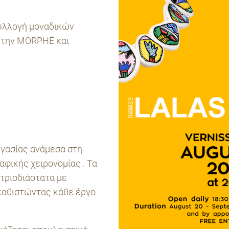
συλλογή μοναδικών
 την MORPHÉ και
ργασίας ανάμεσα στη
αφικής χειρονομίας . Τα
 τρισδιάστατα με
 καθιστώντας κάθε έργο