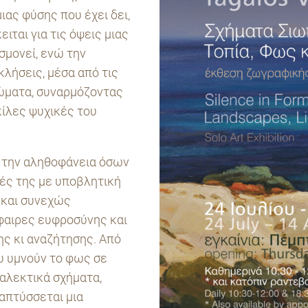
ιας φύσης που έχει δει,
ιται για τις όψεις μιας
σμονεί, ενώ την
λήσεις, μέσα από τις
ιώματα, συναρμόζοντας
κίλες ψυχικές του
.
ι την αληθοφάνεια όσων
ιές της με υποβλητική
 και συνεχώς
φαιρες ευφροσύνης και
ης κι αναζήτησης. Από
υ υμνούν το φως σε
ιαλεκτικά σχήματα,
απτύσσεται μια