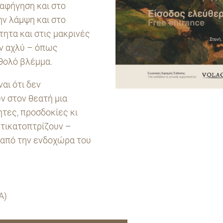
 αφήγηση και στο
ην λάμψη και στο
τητα και στις μακρινές
ην αχλύ – όπως
θολό βλέμμα.
αι ότι δεν
ν στον θεατή μια
ητες, προσδοκίες κι
ντικατοπτρίζουν –
 από την ενδοχώρα του
Α)